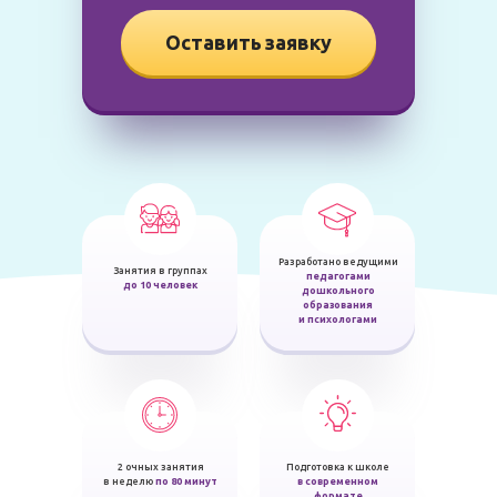
Оставить заявку
Разработано ведущими
Занятия в группах
педагогами
до 10 человек
дошкольного
образования
и психологами
2 очных занятия
Подготовка к школе
в неделю
по 80 минут
в современном
формате