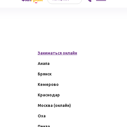
8-15 лет
Заниматься онлайн
«ФинГрам»
Анапа
«Юный
Брянск
предприниматель»
Кемерово
Краснодар
Москва (онлайн)
Оха
Пенза