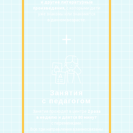
и другие литературные
произведения,
с которыми дети
уже знакомы или знакомятся
в данном возрасте.
+
Занятия
с педагогом
Занятия проходят в центре
2 раза
в неделю и длятся 80 минут
с переменками.
Все три направления взаимосвязаны