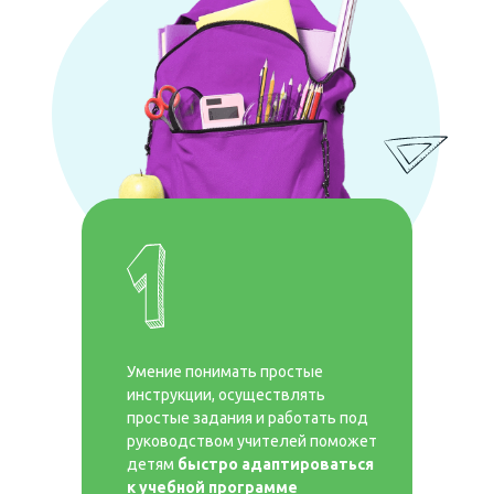
Умение понимать простые
инструкции, осуществлять
простые задания и работать под
руководством учителей поможет
детям
быстро адаптироваться
к учебной программе