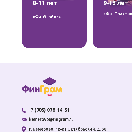
8-11 лет
9-13 лет
«ФинПракти
«ФинЗнайка»
6-7 лет
«ФинЗнайка»
Ч
+7 (905) 078-14-51
kemerovo@fingram.ru
8-11 лет
г. Кемерово, пр-кт Октябрьский, д. 38